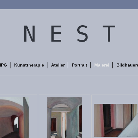
N E S T
HPG
Kunsttherapie
Atelier
Portrait
Malerei
Bildhauer